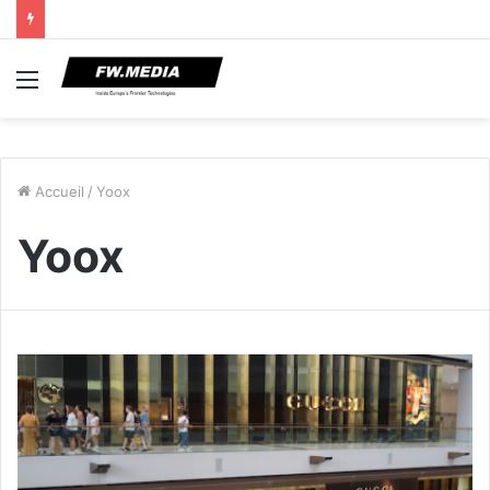
Menu
Accueil
/
Yoox
Yoox