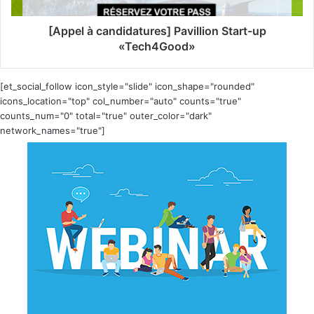
[Appel à candidatures] Pavillion Start-up
«Tech4Good»
[et_social_follow icon_style="slide" icon_shape="rounded"
icons_location="top" col_number="auto" counts="true"
counts_num="0" total="true" outer_color="dark"
network_names="true"]