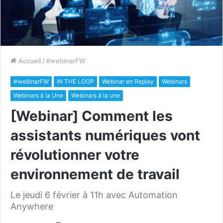
Accueil
/
#webinarFW
#webinarFW
IN THE LOOP
Webinar en Replay
Webinars
Webinars à la Une
Webinars à la une
[Webinar] Comment les
assistants numériques vont
révolutionner votre
environnement de travail
Le jeudi 6 février à 11h avec Automation
Anywhere