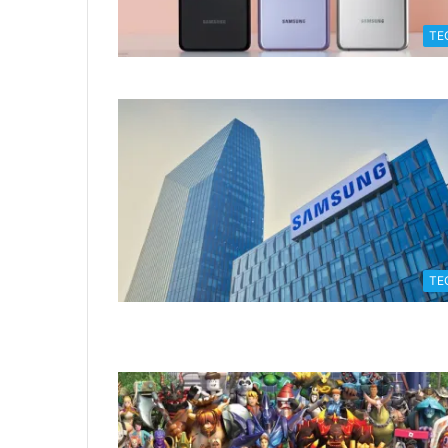
TE
TE