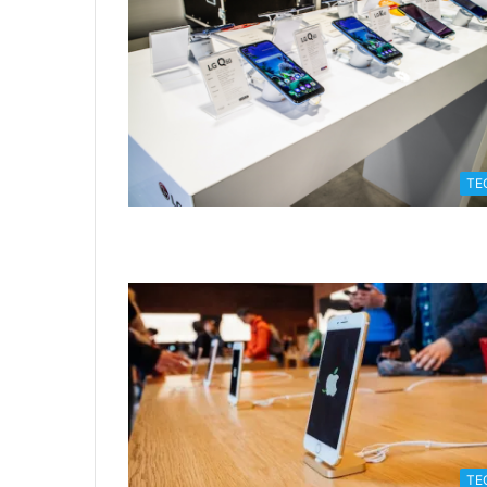
TE
TE