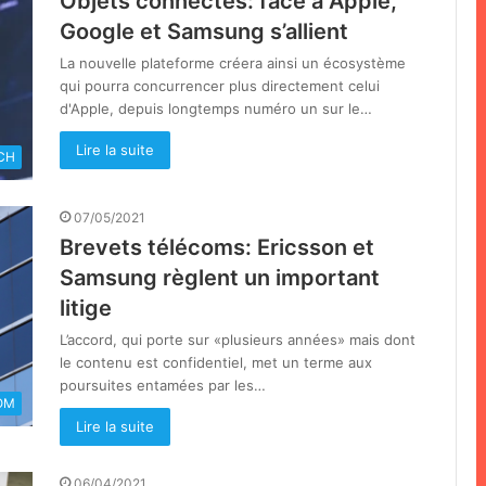
Objets connectés: face à Apple,
Google et Samsung s’allient
La nouvelle plateforme créera ainsi un écosystème
qui pourra concurrencer plus directement celui
d'Apple, depuis longtemps numéro un sur le…
Lire la suite
CH
07/05/2021
Brevets télécoms: Ericsson et
Samsung règlent un important
litige
L’accord, qui porte sur «plusieurs années» mais dont
le contenu est confidentiel, met un terme aux
poursuites entamées par les…
OM
Lire la suite
06/04/2021