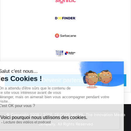
Devenir partenaire
© Copyright 2008 / 2026,
DECODE MEDIA, The Innovation Media
Company.
All Rights Reserved