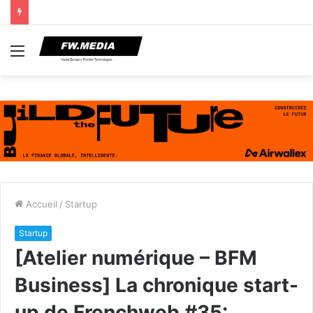
Menu
Accueil
/
Startup
Startup
[Atelier numérique – BFM
Business] La chronique start-
up de Frenchweb #35: