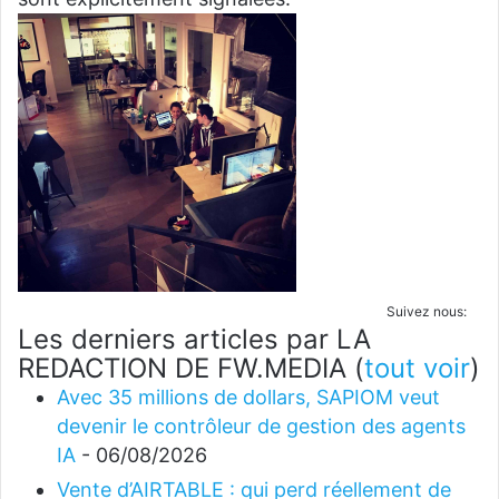
Suivez nous:
Les derniers articles par LA
REDACTION DE FW.MEDIA
(
tout voir
)
Avec 35 millions de dollars, SAPIOM veut
devenir le contrôleur de gestion des agents
IA
- 06/08/2026
Vente d’AIRTABLE : qui perd réellement de