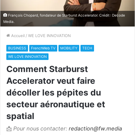
François Chopard, fondateur de Starburst Accelerator. Crédit : Decode
Media.
Accueil
/
WE LOVE INNOVATION
BUSINESS
FrenchWeb TV
MOBILITY
TECH
WE LOVE INNOVATION
Comment Starburst
Accelerator veut faire
décoller les pépites du
secteur aéronautique et
spatial
📩
Pour nous contacter:
redaction@fw.media