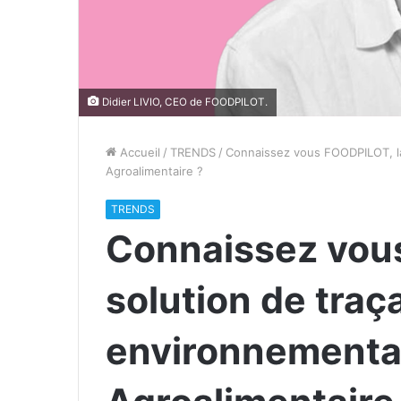
Didier LIVIO, CEO de FOODPILOT.
Accueil
/
TRENDS
/
Connaissez vous FOODPILOT, la 
Agroalimentaire ?
TRENDS
Connaissez vou
solution de traça
environnemental