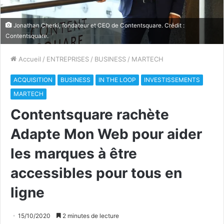
Jonathan Cherki, fondateur et CEO de Contentsquare. Crédit :
Contentsquare.
Accueil
/
ENTREPRISES
/
BUSINESS
/
MARTECH
ACQUISITION
BUSINESS
IN THE LOOP
INVESTISSEMENTS
MARTECH
Contentsquare rachète
Adapte Mon Web pour aider
les marques à être
accessibles pour tous en
ligne
15/10/2020
2 minutes de lecture