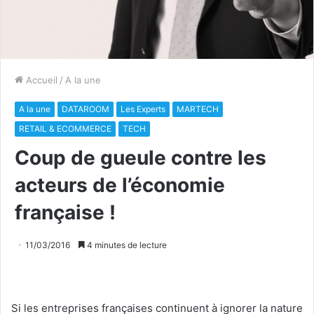
Accueil
/
A la une
A la une
DATAROOM
Les Experts
MARTECH
RETAIL & ECOMMERCE
TECH
Coup de gueule contre les
acteurs de l’économie
française !
11/03/2016
4 minutes de lecture
Si les entreprises françaises continuent à ignorer la nature