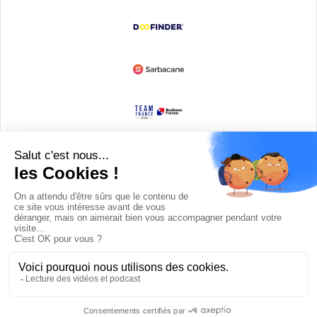
Devenir partenaire
© Copyright 2008 / 2026,
DECODE MEDIA, The Innovation Media
Company.
All Rights Reserved