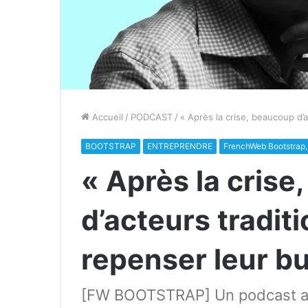
Accueil
/
PODCAST
/
« Après la crise, beaucoup d’
BOOTSTRAP
ENTREPRENDRE
FrenchWeb Bootstrap, 
« Après la crise
d’acteurs tradit
repenser leur b
[FW BOOTSTRAP] Un podcast a