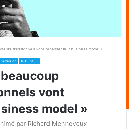
acteurs traditionnels vont repenser leur business model »
l'émission
PODCAST
, beaucoup
ionnels vont
usiness model »
nimé par Richard Menneveux