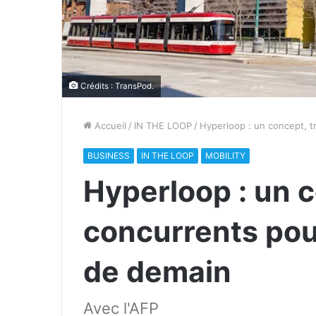
Crédits : TransPod.
Accueil
/
IN THE LOOP
/
Hyperloop : un concept, t
BUSINESS
IN THE LOOP
MOBILITY
Hyperloop : un c
concurrents pour
de demain
Avec l'AFP