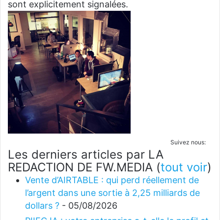
sont explicitement signalées.
Suivez nous:
Les derniers articles par LA
REDACTION DE FW.MEDIA
(
tout voir
)
Vente d’AIRTABLE : qui perd réellement de
l’argent dans une sortie à 2,25 milliards de
dollars ?
- 05/08/2026