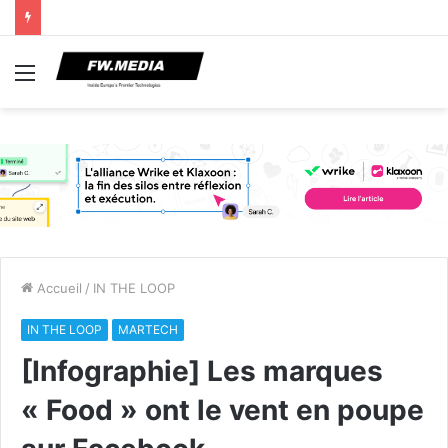
Menu
Accueil
/
IN THE LOOP
IN THE LOOP
MARTECH
[Infographie] Les marques
« Food » ont le vent en poupe