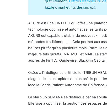
gratuitement
3 offres d’emploi ou de
bizdev, marketing, design, ux).
AKUR8 est une FINTECH qui offre une plateforme
technologie optimise et automatise les tarifs p
AKUR8 est capable d’établir de nouveaux modèle
méthodes traditionnelles. Cela permet aux as
heures plutôt qu’en plusieurs mois. Parmi les
majeurs tels qu’AXA, MATMUT et MAIF. La start
auprès de FinTLV, Guidewire, BlackFin Capital 
Grâce à l’intelligence artificielle, TRIBUN HE
diagnostics plus rapides et plus précis pour le
lead le Fonds Patient Autonome de Bpifrance, e
La start-up SEMANA se distingue par sa solution
Elle vise à optimiser la gestion des espaces de t