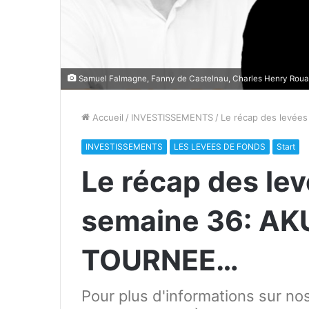
Samuel Falmagne, Fanny de Castelnau, Charles Henry Roua
Accueil
/
INVESTISSEMENTS
/
Le récap des levée
INVESTISSEMENTS
LES LEVEES DE FONDS
Start
Le récap des lev
semaine 36: AK
TOURNEE…
Pour plus d'informations sur no