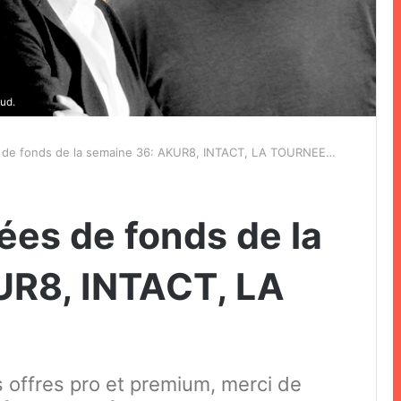
ud.
s de fonds de la semaine 36: AKUR8, INTACT, LA TOURNEE…
ées de fonds de la
UR8, INTACT, LA
s offres pro et premium, merci de