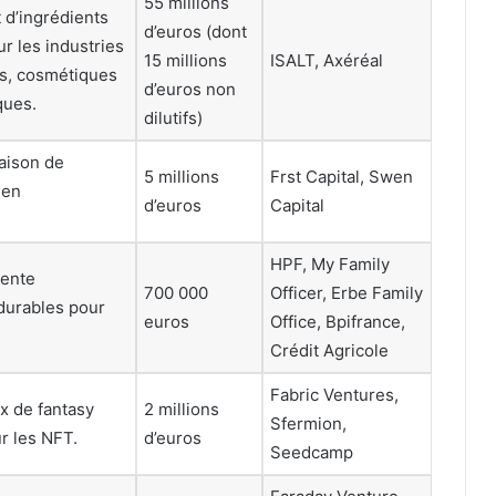
55 millions
d’ingrédients
d’euros (dont
r les industries
15 millions
ISALT, Axéréal
es, cosmétiques
d’euros non
ques.
dilutifs)
raison de
5 millions
Frst Capital, Swen
 en
d’euros
Capital
HPF, My Family
vente
700 000
Officer, Erbe Family
durables pour
euros
Office, Bpifrance,
Crédit Agricole
Fabric Ventures,
x de fantasy
2 millions
Sfermion,
r les NFT.
d’euros
Seedcamp