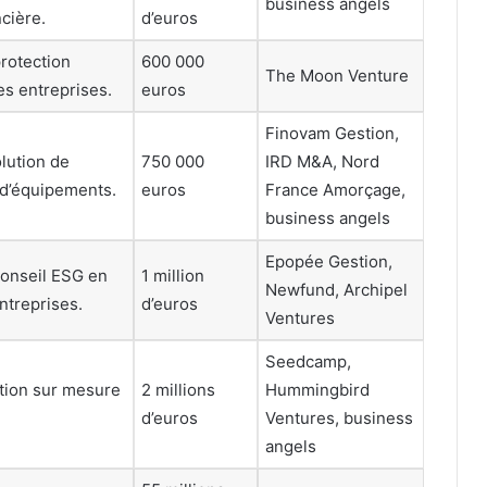
business angels
cière.
d’euros
rotection
600 000
The Moon Venture
es entreprises.
euros
Finovam Gestion,
olution de
750 000
IRD M&A, Nord
 d’équipements.
euros
France Amorçage,
business angels
Epopée Gestion,
conseil ESG en
1 million
Newfund, Archipel
ntreprises.
d’euros
Ventures
Seedcamp,
tion sur mesure
2 millions
Hummingbird
d’euros
Ventures, business
angels