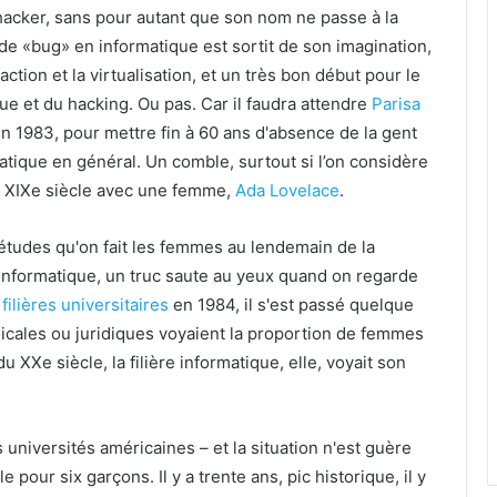
 hacker, sans pour autant que son nom ne passe à la
de «bug» en informatique est sortit de son imagination,
action et la virtualisation, et un très bon début pour le
ue et du hacking. Ou pas. Car il faudra attendre
Parisa
en 1983, pour mettre fin à 60 ans d'absence de la gent
matique en général. Un comble, surtout si l’on considère
u XIXe siècle avec une femme,
Ada Lovelace
.
 études qu'on fait les femmes au lendemain de la
informatique, un truc saute au yeux quand on regarde
 filières universitaires
en 1984, il s'est passé quelque
édicales ou juridiques voyaient la proportion de femmes
 du XXe siècle, la filière informatique, elle, voyait son
 universités américaines – et la situation n'est guère
 pour six garçons. Il y a trente ans, pic historique, il y