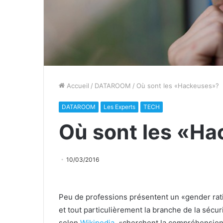
Accueil
/
DATAROOM
/
Où sont les «Hackeuses»?
DATAROOM
Les Experts
TECH
Où sont les «H
10/03/2016
Peu de professions présentent un «gender ratio
et tout particulièrement la branche de la sécur
selon
Wikipedia
, «cherchent la compréhension