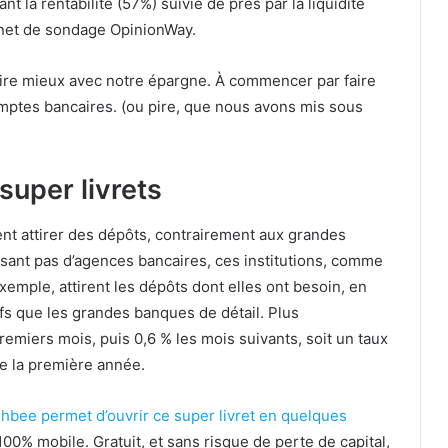
t la rentabilité (57%) suivie de près par la liquidité
binet de sondage OpinionWay.
aire mieux avec notre épargne. À commencer par faire
omptes bancaires. (ou pire, que nous avons mis sous
 super livrets
ent attirer des dépôts, contrairement aux grandes
osant pas d’agences bancaires, ces institutions, comme
mple, attirent les dépôts dont elles ont besoin, en
ifs que les grandes banques de détail. Plus
remiers mois, puis 0,6 % les mois suivants, soit un taux
de la première année.
shbee permet d’ouvrir ce super livret en quelques
100% mobile. Gratuit, et sans risque de perte de capital,