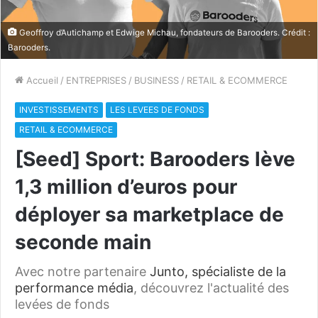
Geoffroy d’Autichamp et Edwige Michau, fondateurs de Barooders. Crédit :
Barooders.
Accueil
/
ENTREPRISES
/
BUSINESS
/
RETAIL & ECOMMERCE
INVESTISSEMENTS
LES LEVEES DE FONDS
RETAIL & ECOMMERCE
[Seed] Sport: Barooders lève
1,3 million d’euros pour
déployer sa marketplace de
seconde main
Avec notre partenaire
Junto, spécialiste de la
performance média
, découvrez l'actualité des
levées de fonds