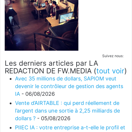
Suivez nous:
Les derniers articles par LA
REDACTION DE FW.MEDIA
(
tout voir
)
Avec 35 millions de dollars, SAPIOM veut
devenir le contrôleur de gestion des agents
IA
- 06/08/2026
Vente d’AIRTABLE : qui perd réellement de
l’argent dans une sortie à 2,25 milliards de
dollars ?
- 05/08/2026
PIIEC IA : votre entreprise a-t-elle le profil et