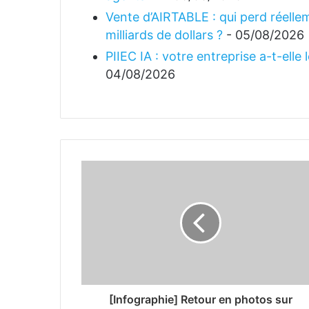
Vente d’AIRTABLE : qui perd réellem
milliards de dollars ?
- 05/08/2026
PIIEC IA : votre entreprise a-t-elle
04/08/2026
[Infographie] Retour en photos sur