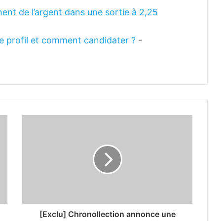
ent de l’argent dans une sortie à 2,25
 le profil et comment candidater ?
-
[Exclu] Chronollection annonce une