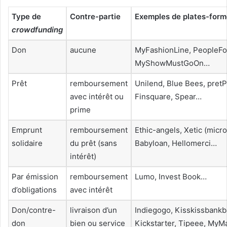
Type de
Contre-partie
Exemples de plates-for
crowdfunding
Don
aucune
MyFashionLine, PeopleF
MyShowMustGoOn…
Prêt
remboursement
Unilend, Blue Bees, pret
avec intérêt ou
Finsquare, Spear…
prime
Emprunt
remboursement
Ethic-angels, Xetic (micro
solidaire
du prêt (sans
Babyloan, Hellomerci…
intérêt)
Par émission
remboursement
Lumo, Invest Book…
d’obligations
avec intérêt
Don/contre-
livraison d’un
Indiegogo, Kisskissbankb
don
bien ou service
Kickstarter,
Tipeee,
MyMa