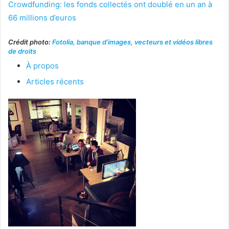
Crowdfunding: les fonds collectés ont doublé en un an à
66 millions d’euros
Crédit photo:
Fotolia, banque d’images, vecteurs et vidéos libres
de droits
À propos
Articles récents