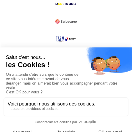
Devenir partenaire
© Copyright 2008 / 2026,
DECODE MEDIA, The Innovation Media
Company.
All Rights Reserved
Twitter
RSS