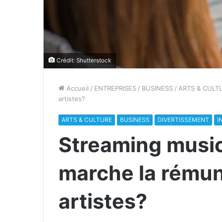
Crédit: Shutterstock
Accueil
/
ENTREPRISES
/
BUSINESS
/
ARTS & CULT
artistes?
ARTS & CULTURE
BUSINESS
DIVERTISSEMENT
I
Streaming musi
marche la rémun
artistes?