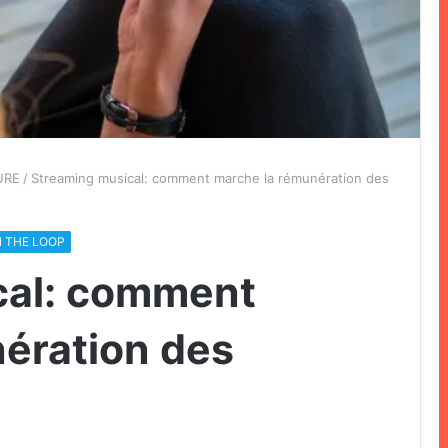
URE
/
Streaming musical: comment marche la rémunération des
N THE LOOP
cal: comment
ération des