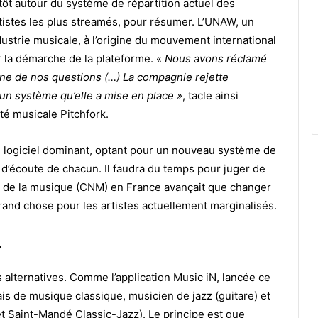
itôt autour du système de répartition actuel des
tistes les plus streamés, pour résumer. L’UNAW, un
ndustrie musicale, à l’origine du mouvement international
ar la démarche de la plateforme. «
Nous avons réclamé
une de nos questions (…) La compagnie rejette
un système qu’elle a mise en place »
, tacle ainsi
ité musicale Pitchfork.
 logiciel dominant, optant pour un nouveau système de
 d’écoute de chacun. Il faudra du temps pour juger de
al de la musique (CNM) en France avançait que changer
rand chose pour les artistes actuellement marginalisés.
»
s alternatives. Comme l’application Music iN, lancée ce
is de musique classique, musicien de jazz (guitare) et
et Saint-Mandé Classic-Jazz). Le principe est que