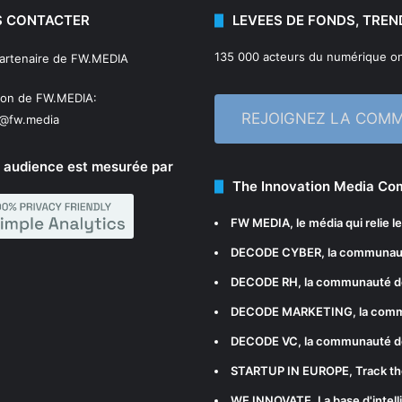
 CONTACTER
LEVEES DE FONDS, TREN
135 000 acteurs du numérique on
partenaire de FW.MEDIA
ion de FW.MEDIA:
REJOIGNEZ LA COM
n@fw.media
 audience est mesurée par
The Innovation Media C
FW MEDIA
, le média qui relie 
DECODE CYBER
, la communau
DECODE RH
, la communauté d
DECODE MARKETING
, la com
DECODE VC
, la communauté d
STARTUP IN EUROPE
, Track t
WE INNOVATE
, La base d'int