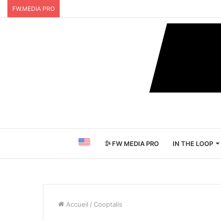
FW.MEDIA PRO
FW MEDIA PRO
IN THE LOOP
Accueil
/
Cooptalis