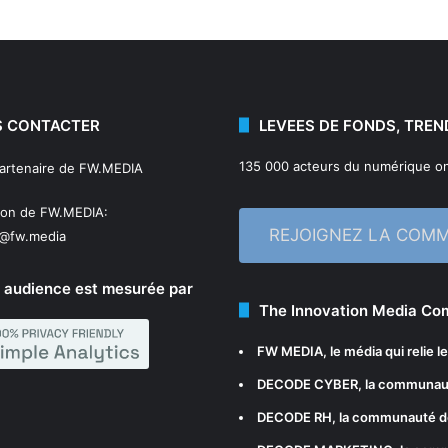
 CONTACTER
LEVEES DE FONDS, TREN
135 000 acteurs du numérique on
partenaire de FW.MEDIA
ion de FW.MEDIA:
REJOIGNEZ LA COM
n@fw.media
 audience est mesurée par
The Innovation Media C
FW MEDIA
, le média qui relie 
DECODE CYBER
, la communau
DECODE RH
, la communauté d