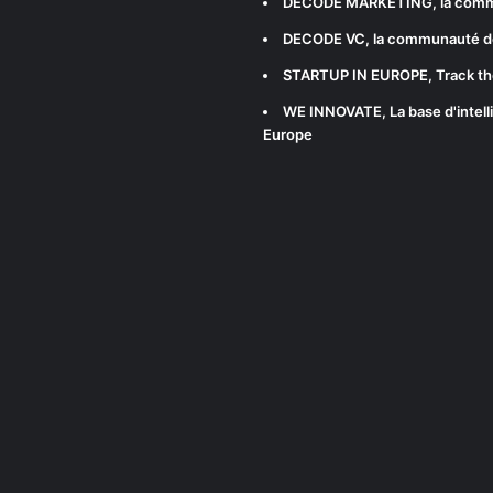
DECODE MARKETING
, la com
DECODE VC
, la communauté d
STARTUP IN EUROPE
, Track t
WE INNOVATE
, La base d'int
Europe