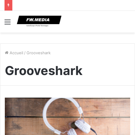
Menu
Accueil
/
Grooveshark
Grooveshark