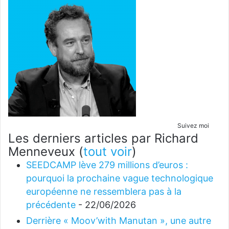
Suivez moi
Les derniers articles par Richard
Menneveux
(
tout voir
)
SEEDCAMP lève 279 millions d’euros :
pourquoi la prochaine vague technologique
européenne ne ressemblera pas à la
précédente
- 22/06/2026
Derrière « Moov’with Manutan », une autre