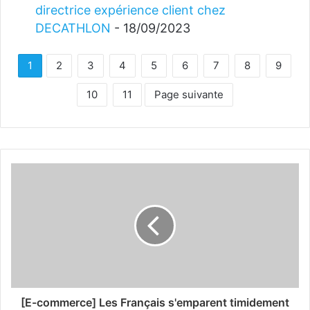
directrice expérience client chez
DECATHLON
- 18/09/2023
1
2
3
4
5
6
7
8
9
10
11
Page suivante
[E-commerce] Les Français s'emparent timidement