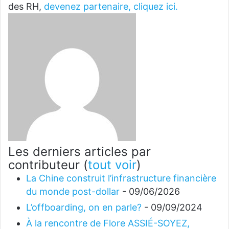
des RH,
devenez partenaire, cliquez ici.
Les derniers articles par
contributeur
(
tout voir
)
La Chine construit l’infrastructure financière
du monde post-dollar
- 09/06/2026
L’offboarding, on en parle?
- 09/09/2024
À la rencontre de Flore ASSIÉ-SOYEZ,