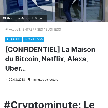
Photo : La Maison du Bitcoin
Accueil
/
ENTREPRISES
/
BUSINESS
BUSINESS
IN THE LOOP
[CONFIDENTIEL] La Maison
du Bitcoin, Netflix, Alexa,
Uber…
09/03/2018
4 minutes de lecture
#Cryptominute: Le