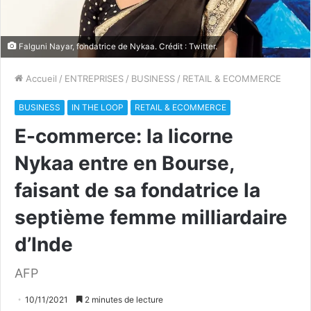
Falguni Nayar, fondatrice de Nykaa. Crédit : Twitter.
Accueil
/
ENTREPRISES
/
BUSINESS
/
RETAIL & ECOMMERCE
BUSINESS
IN THE LOOP
RETAIL & ECOMMERCE
E-commerce: la licorne
Nykaa entre en Bourse,
faisant de sa fondatrice la
septième femme milliardaire
d’Inde
AFP
10/11/2021
2 minutes de lecture