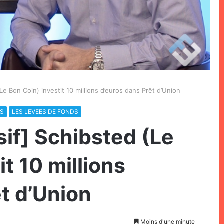
Le Bon Coin) investit 10 millions d’euros dans Prêt d’Union
TS
LES LEVEES DE FONDS
sif] Schibsted (Le
t 10 millions
t d’Union
Moins d'une minute