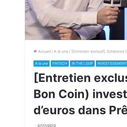
Accueil
/
A la une
/
[Entretien exclusif] Schibsted (
A la une
FINTECH
IN THE LOOP
INVESTISSEMEN
[Entretien exclu
Bon Coin) investi
d’euros dans Prê
07/11/2013