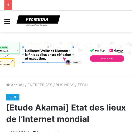
Menu
Accueil
/
ENTREPRISES
/
BUSINESS
/
TECH
TECH
[Etude Akamai] Etat des lieux
de l’Internet mondial