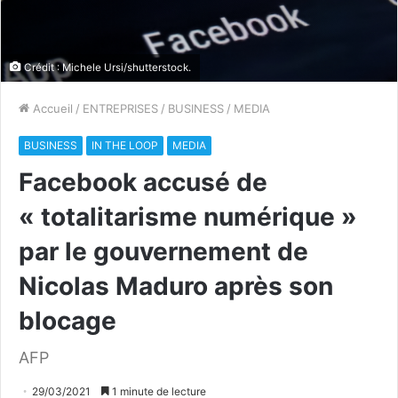
Crédit : Michele Ursi/shutterstock.
Accueil
/
ENTREPRISES
/
BUSINESS
/
MEDIA
BUSINESS
IN THE LOOP
MEDIA
Facebook accusé de
« totalitarisme numérique »
par le gouvernement de
Nicolas Maduro après son
blocage
AFP
29/03/2021
1 minute de lecture