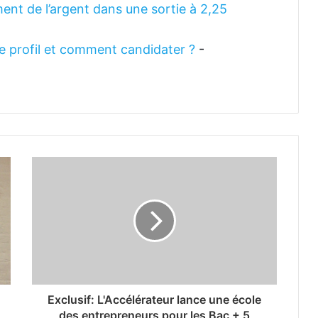
ent de l’argent dans une sortie à 2,25
 le profil et comment candidater ?
-
Exclusif: L'Accélérateur lance une école
des entrepreneurs pour les Bac + 5