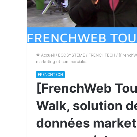
Accueil
/
ECOSYSTEME
/
FRENCHTECH
/
[FrenchWe
marketing et commerciales
FRENCHTECH
[FrenchWeb Tour 
Walk, solution d
données market