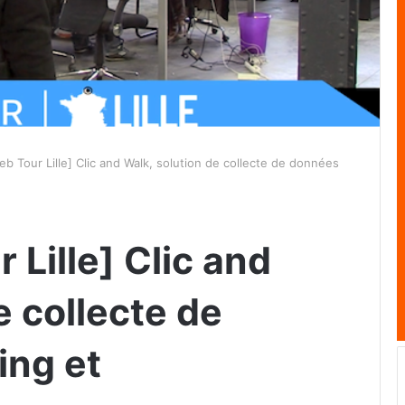
b Tour Lille] Clic and Walk, solution de collecte de données
Lille] Clic and
e collecte de
ing et