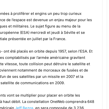
enées à proliférer et engins un peu trop curieux
lance de l’espace est devenue un enjeu majeur pour les
ues et militaires. Le sujet figure au menu de la
européenne (ESA) mercredi et jeudi à Séville et se
iale présentée en juillet par la France.
s- ont été placés en orbite depuis 1957, selon l’ESA.
Et
es comptabilisés par l’armée américaine gravitent
 vitesse, toute collision peut détruire le satellite et
roviennent notamment de morceaux de fusées et de
un de ses satellites par un missile en 2007 et la
un satellite de communications en 2009.
ts vont se multiplier pour placer en orbite les
et à haut débit. La constellation OneWeb comprendra 648
 américain
Jeff Bezos
, en sera composée de 3 236.