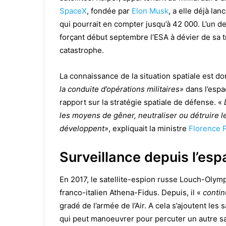
SpaceX
, fondée par
Elon Musk
, a elle déjà lan
qui pourrait en compter jusqu’à 42 000. L’un des 
forçant début septembre l’ESA à dévier de sa tr
catastrophe.
La connaissance de la situation spatiale est d
la conduite d’opérations militaires»
dans l’espa
rapport sur la stratégie spatiale de défense. «
les moyens de gêner, neutraliser ou détruire l
développent»
, expliquait la ministre
Florence P
Surveillance depuis l’es
En 2017, le satellite-espion russe Louch-Olymp 
franco-italien Athena-Fidus. Depuis, il «
contin
gradé de l’armée de l’Air. A cela s’ajoutent le
qui peut manoeuvrer pour percuter un autre sa