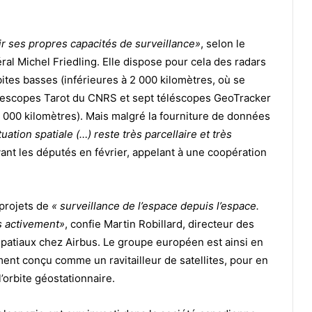
ir ses propres capacités de surveillance»
, selon le
al Michel Friedling.
Elle dispose pour cela des radars
tes basses (inférieures à 2 000 kilomètres, où se
 télescopes Tarot du CNRS et sept téléscopes GeoTracker
6 000 kilomètres). Mais malgré la fourniture de données
ation spatiale (…) reste très parcellaire et très
vant les députés en février, appelant à une coopération
 projets de
« surveillance de l’espace depuis l’espace.
ès activement»
, confie Martin Robillard, directeur des
atiaux chez Airbus. Le groupe européen est ainsi en
ment conçu comme un ravitailleur de satellites, pour en
’orbite géostationnaire.