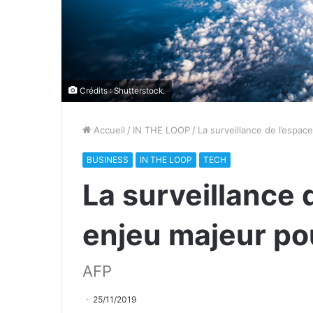
Crédits : Shutterstock.
Accueil
/
IN THE LOOP
/
La surveillance de l’espac
BUSINESS
IN THE LOOP
TECH
La surveillance 
enjeu majeur pou
AFP
25/11/2019