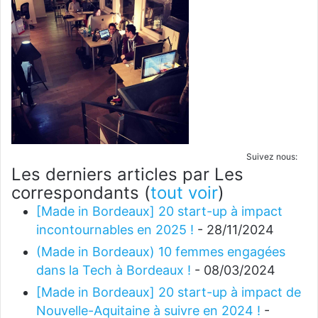
Suivez nous:
Les derniers articles par Les
correspondants
(
tout voir
)
[Made in Bordeaux] 20 start-up à impact
incontournables en 2025 !
- 28/11/2024
(Made in Bordeaux) 10 femmes engagées
dans la Tech à Bordeaux !
- 08/03/2024
[Made in Bordeaux] 20 start-up à impact de
Nouvelle-Aquitaine à suivre en 2024 !
-