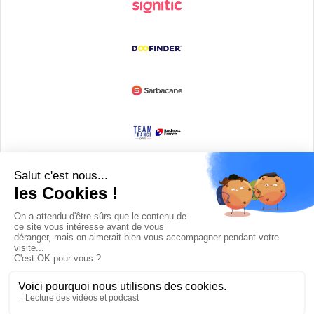
Devenir partenaire
© Copyright 2008 / 2026,
DECODE MEDIA, The Innovation Media
Company.
All Rights Reserved