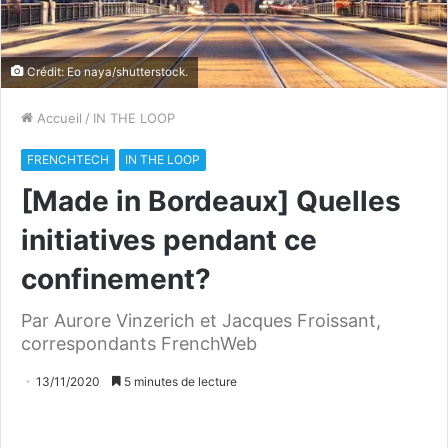
Crédit: Eo naya/shutterstock.
Accueil
/
IN THE LOOP
FRENCHTECH
IN THE LOOP
[Made in Bordeaux] Quelles
initiatives pendant ce
confinement?
Par Aurore Vinzerich et Jacques Froissant,
correspondants FrenchWeb
13/11/2020
5 minutes de lecture