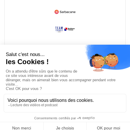
Devenir partenaire
© Copyright 2008 / 2026,
DECODE MEDIA, The Innovation Media
Company.
All Rights Reserved
Twitter
RSS