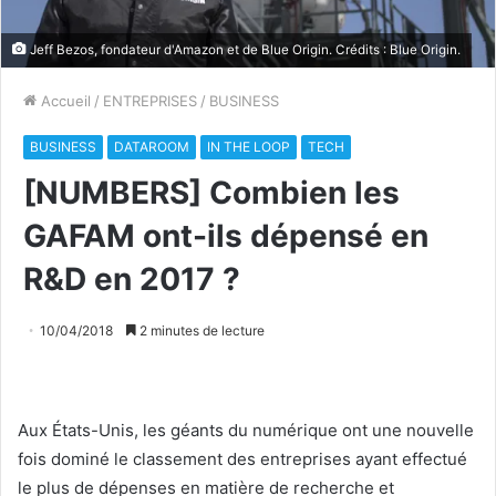
Jeff Bezos, fondateur d'Amazon et de Blue Origin. Crédits : Blue Origin.
Accueil
/
ENTREPRISES
/
BUSINESS
BUSINESS
DATAROOM
IN THE LOOP
TECH
[NUMBERS] Combien les
GAFAM ont-ils dépensé en
R&D en 2017 ?
10/04/2018
2 minutes de lecture
Aux États-Unis, les géants du numérique ont une nouvelle
fois dominé le classement des entreprises ayant effectué
le plus de dépenses en matière de recherche et