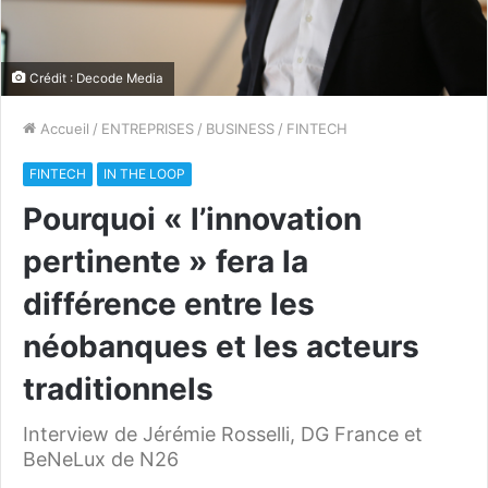
Crédit : Decode Media
Accueil
/
ENTREPRISES
/
BUSINESS
/
FINTECH
FINTECH
IN THE LOOP
Pourquoi « l’innovation
pertinente » fera la
différence entre les
néobanques et les acteurs
traditionnels
Interview de Jérémie Rosselli, DG France et
BeNeLux de N26