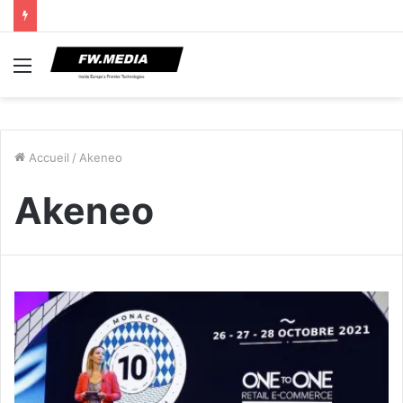
Menu
Accueil
/
Akeneo
Akeneo