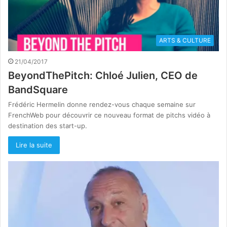
ARTS & CULTURE
21/04/2017
BeyondThePitch: Chloé Julien, CEO de
BandSquare
Frédéric Hermelin donne rendez-vous chaque semaine sur
FrenchWeb pour découvrir ce nouveau format de pitchs vidéo à
destination des start-up.
Lire la suite