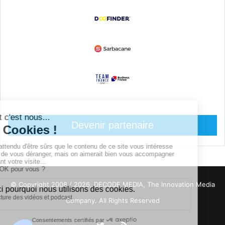
Devenir partenaire
© Copyright 2008 / 2026,
DECODE MEDIA, The Innovation Media
Company.
All Rights Reserved
Twitter
RSS