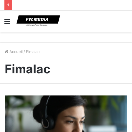
Menu
Accueil
/
Fimalac
Fimalac