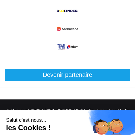
Devenir partenaire
© Copyright 2008 / 2026,
DECODE MEDIA, The Innovation Media
Company.
All Rights Reserved
Twitter
RSS