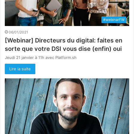
#webinarFW
06/01/2021
[Webinar] Directeurs du digital: faites en
sorte que votre DSI vous dise (enfin) oui
Jeudi 21 janvier à 11h avec Platform.sh
Lire la suite