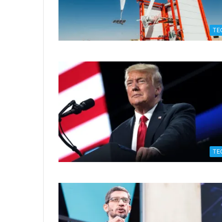
TE
TE