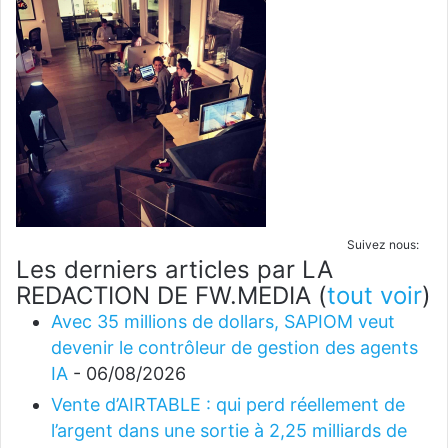
Suivez nous:
Les derniers articles par LA
REDACTION DE FW.MEDIA
(
tout voir
)
Avec 35 millions de dollars, SAPIOM veut
devenir le contrôleur de gestion des agents
IA
- 06/08/2026
Vente d’AIRTABLE : qui perd réellement de
l’argent dans une sortie à 2,25 milliards de