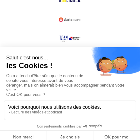
Devenir partenaire
© Copyright 2008 / 2026,
DECODE MEDIA, The Innovation Media
Company.
All Rights Reserved
Twitter
RSS