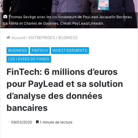
Thomas Sevège avec les co-fondateurs de PayLead Jacquelin Becheau
La Fonta et Charles de Gastines. Crédit: PayLead/Linkedin.
Accueil
/
ENTREPRISES
/
BUSINESS
BUSINESS
FINTECH
INVESTISSEMENTS
LES LEVEES DE FONDS
FinTech: 6 millions d’euros
pour PayLead et sa solution
d’analyse des données
bancaires
09/03/2020
1 minute de lecture