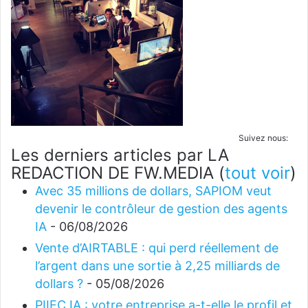
Suivez nous:
Les derniers articles par LA
REDACTION DE FW.MEDIA
(
tout voir
)
Avec 35 millions de dollars, SAPIOM veut
devenir le contrôleur de gestion des agents
IA
- 06/08/2026
Vente d’AIRTABLE : qui perd réellement de
l’argent dans une sortie à 2,25 milliards de
dollars ?
- 05/08/2026
PIIEC IA : votre entreprise a-t-elle le profil et