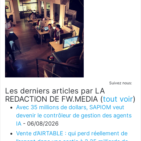
Suivez nous:
Les derniers articles par LA
REDACTION DE FW.MEDIA
(
tout voir
)
Avec 35 millions de dollars, SAPIOM veut
devenir le contrôleur de gestion des agents
IA
- 06/08/2026
Vente d’AIRTABLE : qui perd réellement de