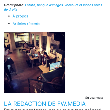
Crédit photo:
Fotolia, banque d’images, vecteurs et videos libres
de droits
À propos
Articles récents
Suivez nous:
LA REDACTION DE FW.MEDIA