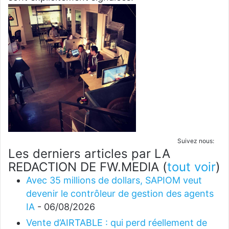
Suivez nous:
Les derniers articles par LA
REDACTION DE FW.MEDIA
(
tout voir
)
Avec 35 millions de dollars, SAPIOM veut
devenir le contrôleur de gestion des agents
IA
- 06/08/2026
Vente d’AIRTABLE : qui perd réellement de