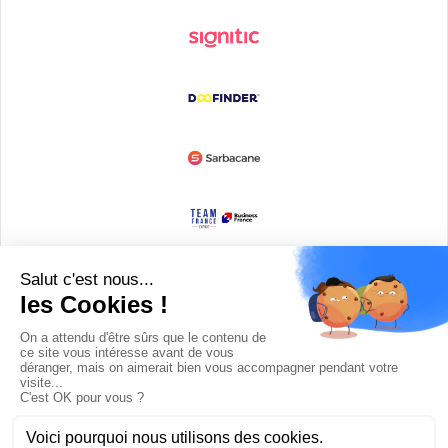
Devenir partenaire
© Copyright 2008 / 2026,
DECODE MEDIA, The Innovation Media