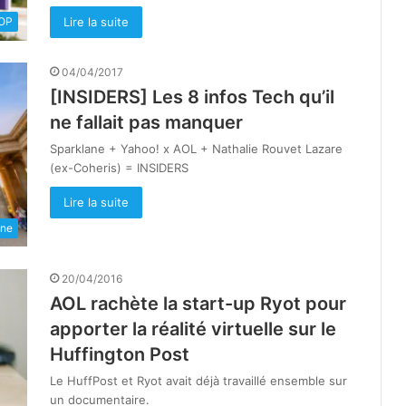
Lire la suite
OOP
04/04/2017
[INSIDERS] Les 8 infos Tech qu’il
ne fallait pas manquer
Sparklane + Yahoo! x AOL + Nathalie Rouvet Lazare
(ex-Coheris) = INSIDERS
Lire la suite
une
20/04/2016
AOL rachète la start-up Ryot pour
apporter la réalité virtuelle sur le
Huffington Post
Le HuffPost et Ryot avait déjà travaillé ensemble sur
un documentaire.