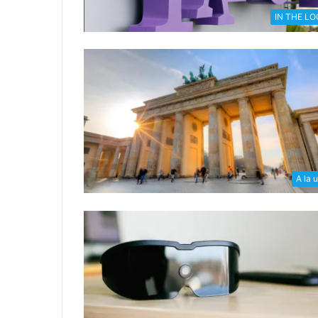
IN THE L
A la 