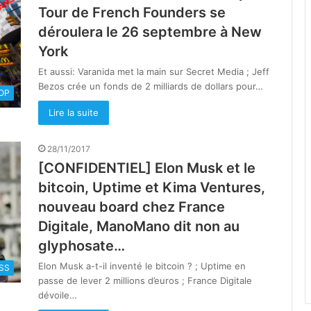
Tour de French Founders se
déroulera le 26 septembre à New
York
Et aussi: Varanida met la main sur Secret Media ; Jeff
Bezos crée un fonds de 2 milliards de dollars pour…
OOP
Lire la suite
28/11/2017
[CONFIDENTIEL] Elon Musk et le
bitcoin, Uptime et Kima Ventures,
nouveau board chez France
Digitale, ManoMano dit non au
glyphosate…
Elon Musk a-t-il inventé le bitcoin ? ; Uptime en
SS
passe de lever 2 millions d’euros ; France Digitale
dévoile…