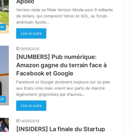
Apollo
Verizon cède sa filiale Verizon Media pour 5 milliards
de dollars, qui comprend Yahoo et AOL, au fonds
américain Apollo…
IA
Lire la suite
19/09/2018
[NUMBERS] Pub numérique:
Amazon gagne du terrain face à
Facebook et Google
Facebook et Google dominent toujours sur ce plan
aux Etats-Unis mais voient leur parts de marché
légèrement grignotées par d'autres…
OOP
Lire la suite
14/09/2018
[INSIDERS] La finale du Startup