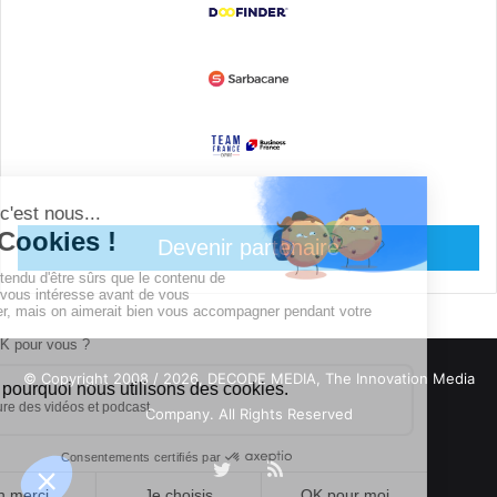
Devenir partenaire
© Copyright 2008 / 2026,
DECODE MEDIA, The Innovation Media
Company.
All Rights Reserved
Twitter
RSS