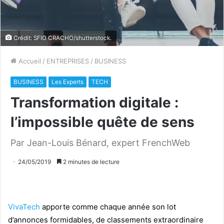
Crédit: SFIO CRACHO/shutterstock.
Accueil
/
ENTREPRISES
/
BUSINESS
BUSINESS
Les Experts
TECH
Transformation digitale :
l’impossible quête de sens
Par Jean-Louis Bénard, expert FrenchWeb
24/05/2019
2 minutes de lecture
VivaTech
apporte comme chaque année son lot
d’annonces formidables, de classements extraordinaire