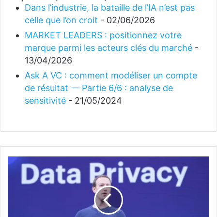
Dans l’industrie, la bataille de l’IA n’est pas
celle que l’on croit
- 02/06/2026
MARKET LEADERS : positionnez votre
marque parmi les acteurs clés du marché
-
13/04/2026
Ask A VC : comment modéliser un compte
de résultat — Partie 6/6 : analyse de
sensitivité
- 21/05/2024